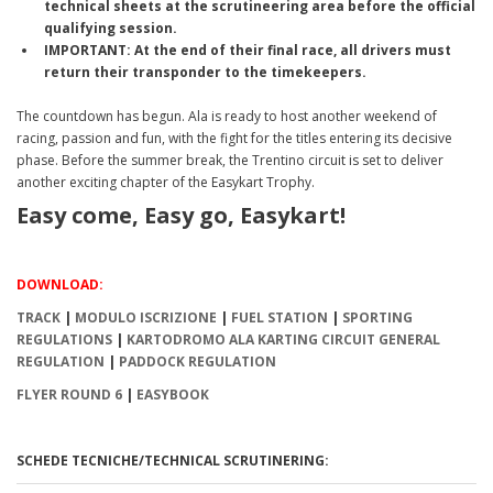
technical sheets at the scrutineering area before the official
qualifying session.
IMPORTANT: At the end of their final race, all drivers must
return their transponder to the timekeepers.
The countdown has begun. Ala is ready to host another weekend of
racing, passion and fun, with the fight for the titles entering its decisive
phase. Before the summer break, the Trentino circuit is set to deliver
another exciting chapter of the Easykart Trophy.
Easy come, Easy go, Easykart!
DOWNLOAD:
TRACK
|
MODULO ISCRIZIONE
|
FUEL STATION
|
SPORTING
REGULATIONS
|
KARTODROMO ALA KARTING CIRCUIT GENERAL
REGULATION
|
PADDOCK REGULATION
FLYER ROUND 6
|
EASYBOOK
SCHEDE TECNICHE/TECHNICAL SCRUTINERING: