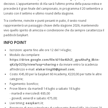
decisivo. L'appuntamento di Ala sarà l'ultimo prima della pausa estiva e
precederà il gran finale del campionato, in programma il 20 settembre a
Lonato con il settimo e ultimo round della stagione.
Tra conferme, rivincite e punti pesanti in palio, il sesto round
rappresenterà un passaggio chiave della stagione 2026, mantenendo
vivo quello spirito di amicizia e condivisione che da sempre caratterizza il
paddock Easykart.
INFO POINT
Iscrizioni: aperte fino alle ore 12 del 14 luglio;
Modulo da compilare:
https://drive.google.com/file/d/10a4Gh2l__gyuAhuPg_8ktn-
qKzSyOZOy/view?usp=sharing
e da inviare entro la scadenza
all’indirizzo e-mail:
alakarting00@gmail.com
;
Costo: €45,00 per la Easykart 60 Academy, €220,00 per tutte le altre
categorie;
Pagamento: bonifico;
Prove libere: da martedì 14 luglio a sabato 18 luglio
- martedì e mercoledì: €65,00
- giovedì, venerdì e sabato: €75,00;
Live timing:
easykart.it
;
Benzinaio di gara e tipologia di carburante:
Petrol
Villa, Via Varini 21,