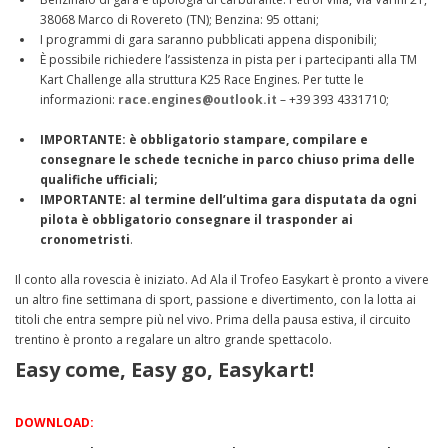
38068 Marco di Rovereto (TN); Benzina: 95 ottani;
I programmi di gara saranno pubblicati appena disponibili;
È possibile richiedere l’assistenza in pista per i partecipanti alla TM
Kart Challenge alla struttura K25 Race
Engines
. Per tutte le
informazioni:
race.engines@outlook.it
– +39 393 4331710;
IMPORTANTE: è obbligatorio stampare, compilare e
consegnare le schede tecniche in parco chiuso prima delle
qualifiche ufficiali;
IMPORTANTE: al termine dell’ultima gara disputata da ogni
pilota è obbligatorio consegnare il trasponder ai
cronometristi
.
Il conto alla rovescia è iniziato. Ad Ala il Trofeo Easykart è pronto a vivere
un altro fine settimana di sport, passione e divertimento, con la lotta ai
titoli che entra sempre più nel vivo. Prima della pausa estiva, il circuito
trentino è pronto a regalare un altro grande spettacolo.
Easy come, Easy go, Easykart!
DOWNLOAD: