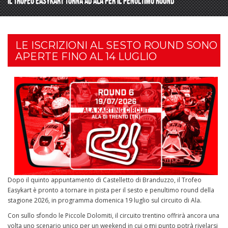
IL TROFEO EASYKART TORNA AD ALA PER IL PENULTIMO ROUND
LE ISCRIZIONI AL SESTO ROUND SONO
APERTE FINO AL 14 LUGLIO
Dopo il quinto appuntamento di Castelletto di Branduzzo, il Trofeo
Easykart è pronto a tornare in pista per il sesto e penultimo round della
stagione 2026, in programma domenica 19 luglio sul circuito di Ala.
Con sullo sfondo le Piccole Dolomiti, il circuito trentino offrirà ancora una
volta uno scenario unico per un weekend in cui ogni punto potrà rivelarsi