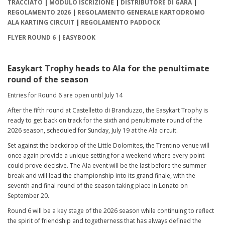
TRACCIATO
|
MODULO ISCRIZIONE
|
DISTRIBUTORE DI GARA
|
REGOLAMENTO 2026
|
REGOLAMENTO GENERALE KARTODROMO
ALA KARTING CIRCUIT
|
REGOLAMENTO PADDOCK
FLYER ROUND 6
|
EASYBOOK
Easykart Trophy heads to Ala for the penultimate
round of the season
Entries for Round 6 are open until July 14
After the fifth round at Castelletto di Branduzzo, the Easykart Trophy is
ready to get back on track for the sixth and penultimate round of the
2026 season, scheduled for Sunday, July 19 at the Ala circuit.
Set against the backdrop of the Little Dolomites, the Trentino venue will
once again provide a unique setting for a weekend where every point
could prove decisive. The Ala event will be the last before the summer
break and will lead the championship into its grand finale, with the
seventh and final round of the season taking place in Lonato on
September 20.
Round 6 will be a key stage of the 2026 season while continuing to reflect
the spirit of friendship and togetherness that has always defined the