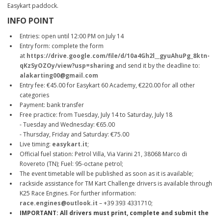
Easykart paddock.
INFO POINT
Entries: open until 12:00 PM on July 14
Entry form: complete the form
at
https://drive.google.com/file/d/10a4Gh2l__gyuAhuPg_8ktn-
qKzSyOZOy/view?usp=sharing
and send it by the deadline to:
alakarting00@gmail.com
Entry fee: €45.00 for Easykart 60 Academy, €220.00 for all other
categories
Payment: bank transfer
Free practice: from Tuesday, July 14 to Saturday, July 18
- Tuesday and Wednesday: €65.00
- Thursday, Friday and Saturday: €75.00
Live timing:
easykart.it
;
Official fuel station: Petrol Villa, Via Varini 21, 38068 Marco di
Rovereto (TN); Fuel: 95-octane petrol;
The event timetable will be published as soon as it is available;
rackside assistance for TM Kart Challenge drivers is available through
K25 Race Engines. For further information:
race.engines@outlook.it
– +39 393 4331710;
IMPORTANT: All drivers must print, complete and submit the