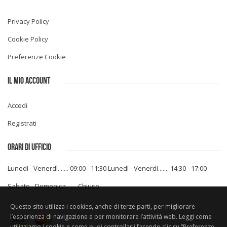
Privacy Policy
Cookie Policy
Preferenze Cookie
IL MIO ACCOUNT
Accedi
Registrati
ORARI DI UFFICIO
Lunedì - Venerdì....... 09:00 - 11:30
Lunedì - Venerdì....... 14:30 - 17:00
Sabato - Domenica....... Chiuso
Questo sito utilizza i cookies, anche di terze parti, per migliorare
l’esperienza di navigazione e per monitorare l’attività web. Leggi come
utilizziamo i cookie e come puoi controllarli facendo clic su “Preferenze