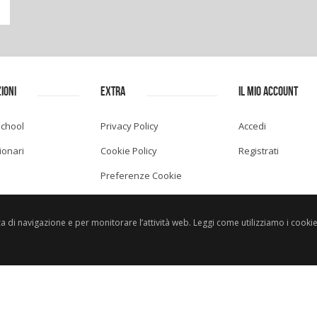
IONI
EXTRA
IL MIO ACCOUNT
School
Privacy Policy
Accedi
ionari
Cookie Policy
Registrati
Preferenze Cookie
nza di navigazione e per monitorare l’attività web. Leggi come utilizziamo i cooki
Web designed and powered by
Ligh