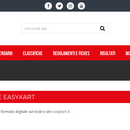
ENDARIO
CLASSIFICHE
REGOLAMENTI E FICHES
RISULTATI
MU
E EASYKART
 formato digitale sul nostro sito
easykart.it
.