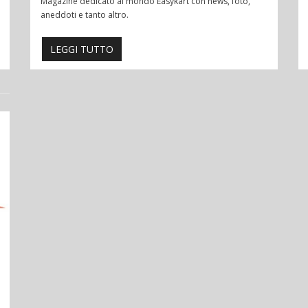
Magazine dedicato al mondo Easykart con news, foto,
aneddoti e tanto altro.
LEGGI TUTTO