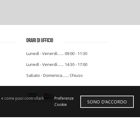
ORARI DI UFFICIO
Lunedì - Venerdì....... 09:00 - 11:30
Lunedì - Venerdì....... 14:30 - 17:00
Sabato - Domenica....... Chiuso
e e come puoi controllarli
Preferenze
SONO D’ACCORDO
Cookie
t Marketing snc