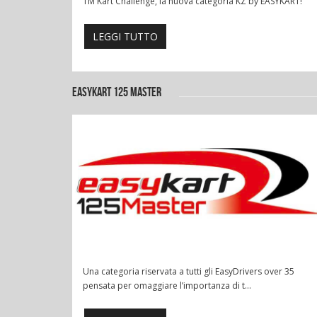
TM Kart Challenge, la nuova categoria KZ by EASYKART!
LEGGI TUTTO
EASYKART 125 MASTER
Una categoria riservata a tutti gli EasyDrivers over 35
pensata per omaggiare l’importanza di t...