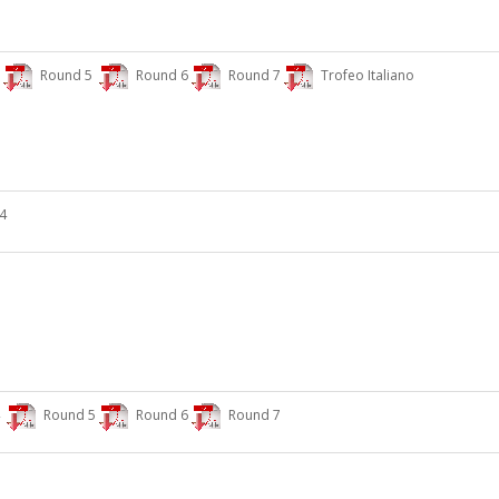
Round 5
Round 6
Round 7
Trofeo Italiano
4
4
Round 5
Round 6
Round 7