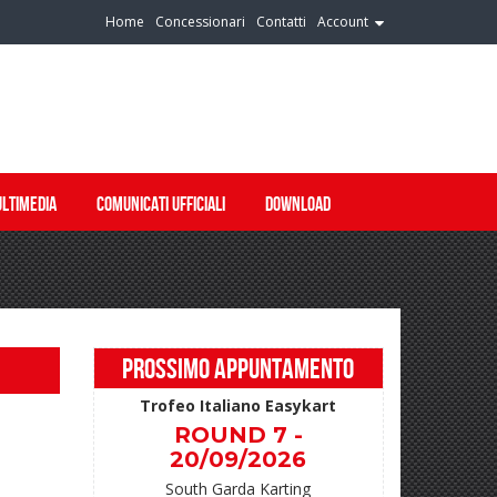
Home
Concessionari
Contatti
Account
LTIMEDIA
COMUNICATI UFFICIALI
DOWNLOAD
PROSSIMO APPUNTAMENTO
Trofeo Italiano Easykart
ROUND 7 -
20/09/2026
South Garda Karting