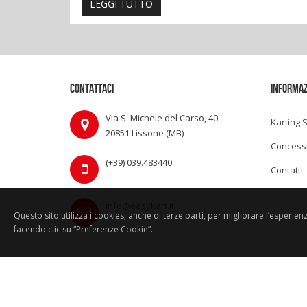
LEGGI TUTTO
CONTATTACI
INFORMAZ
Via S. Michele del Carso, 40
Karting 
20851 Lissone (MB)
Concess
(+39) 039.483440
Contatti
info@easykart.it
Questo sito utilizza i cookies, anche di terze parti, per migliorare l’esperie
facendo clic su “Preferenze Cookie”.
Copyright © 2026 |
Birel ART Srl
| Tutti i diritti riservati