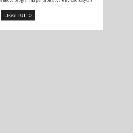
Il nuovo programma per promuovere il vivaio Easykart
LEGGI TUTTO