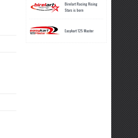
Birelart Racing Rising
Stars is born
Easykart 125 Master