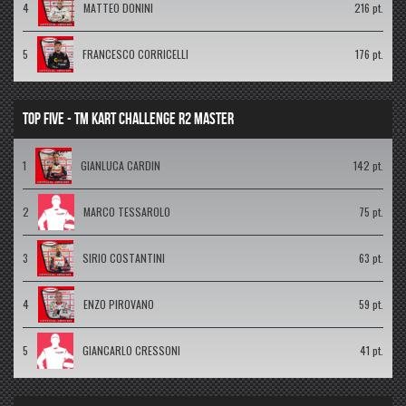
4
MATTEO DONINI
216 pt.
5
FRANCESCO CORRICELLI
176 pt.
TOP FIVE - TM KART CHALLENGE R2 MASTER
1
GIANLUCA CARDIN
142 pt.
2
MARCO TESSAROLO
75 pt.
3
SIRIO COSTANTINI
63 pt.
4
ENZO PIROVANO
59 pt.
5
GIANCARLO CRESSONI
41 pt.