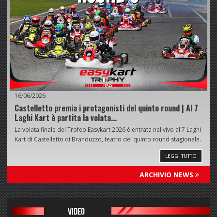
16/06/2026
Castelletto premia i protagonisti del quinto round | Al 7
Laghi Kart è partita la volata...
La volata finale del Trofeo Easykart 2026 è entrata nel vivo al 7 Laghi
Kart di Castelletto di Branduzzo, teatro del quinto round stagionale.
LEGGI TUTTO
ARCHIVIO NEWS
VIDEO