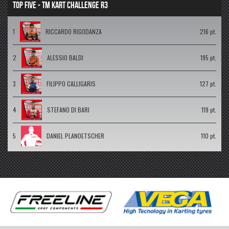
TOP FIVE - TM KART CHALLENGE R3
1
RICCARDO RIGODANZA
216 pt.
2
ALESSIO BALDI
195 pt.
3
FILIPPO CALLIGARIS
127 pt.
4
STEFANO DI BARI
119 pt.
5
DANIEL PLANOETSCHER
110 pt.