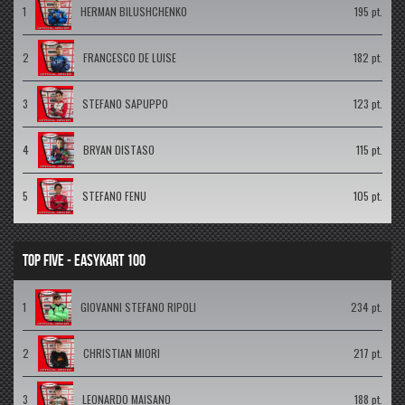
1
HERMAN BILUSHCHENKO
195 pt.
2
FRANCESCO DE LUISE
182 pt.
3
STEFANO SAPUPPO
123 pt.
4
BRYAN DISTASO
115 pt.
5
STEFANO FENU
105 pt.
TOP FIVE - EASYKART 100
1
GIOVANNI STEFANO RIPOLI
234 pt.
2
CHRISTIAN MIORI
217 pt.
3
LEONARDO MAISANO
188 pt.