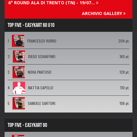
6° ROUND ALA DI TRENTO (TN) - 19/07...
ARCHIVIO GALLERY
TOP FIVE - EASYKART 60 U10
1
FRANCESCO VURRO
204 pt.
2
DIEGO SCHIAFFINO
160 pt.
3
NOHA PANTUSO
128 pt.
4
MATTIA CAPELLO
110 pt.
5
SAMUELE SARTORI
106 pt.
TOP FIVE - EASYKART 60