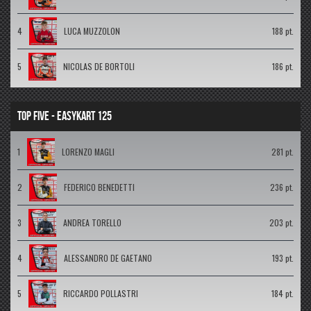
4
LUCA MUZZOLON
188 pt.
5
NICOLAS DE BORTOLI
186 pt.
TOP FIVE - EASYKART 125
1
LORENZO MAGLI
281 pt.
2
FEDERICO BENEDETTI
236 pt.
3
ANDREA TORELLO
203 pt.
4
ALESSANDRO DE GAETANO
193 pt.
5
RICCARDO POLLASTRI
184 pt.