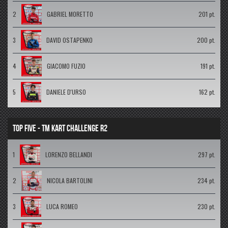
2
GABRIEL MORETTO
201 pt.
3
DAVID OSTAPENKO
200 pt.
4
GIACOMO FUZIO
191 pt.
5
DANIELE D'URSO
162 pt.
TOP FIVE - TM KART CHALLENGE R2
1
LORENZO BELLANDI
297 pt.
2
NICOLA BARTOLINI
234 pt.
3
LUCA ROMEO
230 pt.