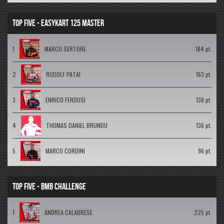
TOP FIVE - EASYKART 125 MASTER
1
MARCO SERTORE
184 pt.
2
RUDOLF PATAI
163 pt.
3
ENRICO FERDUSI
138 pt.
4
THOMAS DANIEL BRUNDU
136 pt.
5
MARCO CORDINI
96 pt.
TOP FIVE - BMB CHALLENGE
1
ANDREA CALABRESE
225 pt.