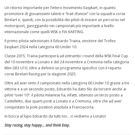
Un ritorno importante per l’intero movimento Easykart, in quanto
promotore di giovanissimi talenti e “trait d’union” con la squadra corse
Birelart e, quindi, con la possibilità dei piloti di iniziare un percorso nel
motorsport, gareggiando nei campionati più importanti a livello
internazionale come quelli WSK o FIA KARTING.
Il primo pilota selezionato è Edoardo Traina, vincitore del Trofeo
Easykart 2024 nella categoria 60 Under 10.
Classe 2015, Traina parteciperà ad entrambi i round della WSK Final Cup
del 10 novembre a Lonato e del 24 novembre a Cremona nella categoria
Mini GR3 U10, oltre a definire un programma specifico con il reparto
corse Birelart Racing per la stagione 2025.
Oltre ad aver vinto il campionato nella categoria 60 Under 10 grazie a tre
vittorie e a un secondo posto, Edoardo ha dato filo da torcere anche ai
piloti “over 10”: il pilota milanese ha, infatti, ottenuto un terzo posto a
Castelletto, due quarti posti a Lonato e a Cremona, oltre che ad aver
conquistato la pole position assoluta a Franciacorta.
In bocca al lupo Edoardo da tutti noi… ci vediamo a Lonato!
Stay racing, stay happy… and think Easy.