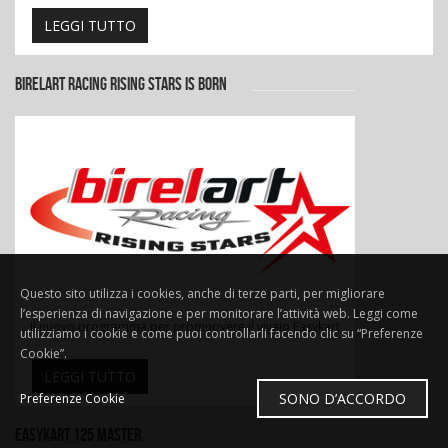
LEGGI TUTTO
BIRELART RACING RISING STARS IS BORN
Questo sito utilizza i cookies, anche di terze parti, per migliorare
l’esperienza di navigazione e per monitorare l’attività web. Leggi come
Il nuovo programma per promuovere il vivaio Easykart
utilizziamo i cookie e come puoi controllarli facendo clic su “Preferenze
Cookie”.
LEGGI TUTTO
SONO D’ACCORDO
Preferenze Cookie
EASYKART 125 MASTER