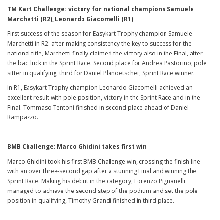
TM Kart Challenge: victory for national champions Samuele
Marchetti (R2), Leonardo Giacomelli (R1)
First success of the season for Easykart Trophy champion Samuele
Marchetti in R2: after making consistency the key to success for the
national title, Marchetti finally claimed the victory also in the Final, after
the bad luck in the Sprint Race. Second place for Andrea Pastorino, pole
sitter in qualifying, third for Daniel Planoetscher, Sprint Race winner.
In R1, Easykart Trophy champion Leonardo Giacomelli achieved an
excellent result with pole position, victory in the Sprint Race and in the
Final. Tommaso Tentoni finished in second place ahead of Daniel
Rampazzo.
BMB Challenge: Marco Ghidini takes first win
Marco Ghidini took his first BMB Challenge win, crossing the finish line
with an over three-second gap after a stunning Final and winning the
Sprint Race. Making his debut in the category, Lorenzo Pignanelli
managed to achieve the second step of the podium and set the pole
position in qualifying, Timothy Grandi finished in third place.