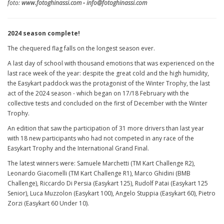
foto:
www.fotoghinassi.com
-
info@fotoghinassi.com
2024 season complete!
The chequered flag falls on the longest season ever.
A last day of school with thousand emotions that was experienced on the
last race week of the year: despite the great cold and the high humidity,
the Easykart paddock was the protagonist of the Winter Trophy, the last
act of the 2024 season - which began on 17/18 February with the
collective tests and concluded on the first of December with the Winter
Trophy.
An edition that saw the participation of 31 more drivers than last year
with 18 new participants who had not competed in any race of the
Easykart Trophy and the International Grand Final.
The latest winners were: Samuele Marchetti (TM Kart Challenge R2),
Leonardo Giacomelli (TM Kart Challenge R1), Marco Ghidini (BMB
Challenge), Riccardo Di Persia (Easykart 125), Rudolf Patai (Easykart 125
Senior), Luca Muzzolon (Easykart 100), Angelo Stuppia (Easykart 60), Pietro
Zorzi (Easykart 60 Under 10).