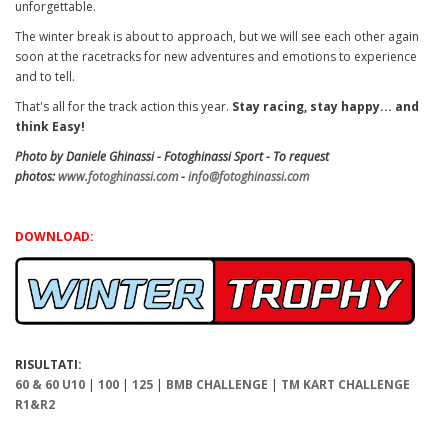
unforgettable.
The winter break is about to approach, but we will see each other again
soon at the racetracks for new adventures and emotions to experience
and to tell.
That's all for the track action this year.
Stay racing, stay happy... and
think Easy!
Photo by Daniele Ghinassi - Fotoghinassi Sport - To request
photos:
www.fotoghinassi.com
-
info@fotoghinassi.com
DOWNLOAD:
RISULTATI:
60 & 60 U10
|
100
|
125
|
BMB CHALLENGE
|
TM KART CHALLENGE
R1&R2