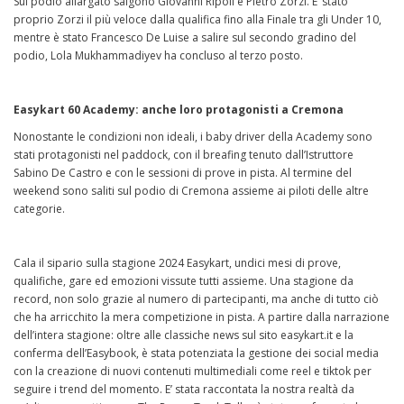
Sul podio allargato salgono Giovanni Ripoli e Pietro Zorzi. E’ stato
proprio Zorzi il più veloce dalla qualifica fino alla Finale tra gli Under 10,
mentre è stato Francesco De Luise a salire sul secondo gradino del
podio, Lola Mukhammadiyev ha concluso al terzo posto.
Easykart 60 Academy: anche loro protagonisti a Cremona
Nonostante le condizioni non ideali, i baby driver della Academy sono
stati protagonisti nel paddock, con il breafing tenuto dall’Istruttore
Sabino De Castro e con le sessioni di prove in pista. Al termine del
weekend sono saliti sul podio di Cremona assieme ai piloti delle altre
categorie.
Cala il sipario sulla stagione 2024 Easykart, undici mesi di prove,
qualifiche, gare ed emozioni vissute tutti assieme. Una stagione da
record, non solo grazie al numero di partecipanti, ma anche di tutto ciò
che ha arricchito la mera competizione in pista. A partire dalla narrazione
dell’intera stagione: oltre alle classiche news sul sito easykart.it e la
conferma dell’Easybook, è stata potenziata la gestione dei social media
con la creazione di nuovi contenuti multimediali come reel e tiktok per
seguire i trend del momento. E’ stata raccontata la nostra realtà da