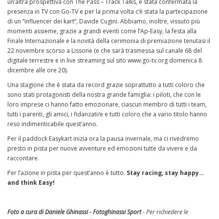
un’altra prospettiva con The Pass – Track Talks, è stata confermata la
presenza in TV con Go-TV e per la prima volta c’è stata la partecipazione
di un ”influencer dei kart”, Davide Cugini. Abbiamo, inoltre, vissuto più
momenti assieme, grazie a grandi eventi come l’Ap-Easy, la festa alla
Finale Internazionale e la novità della cerimonia di premiazione tenutasi il
22 novembre scorso a Lissone (e che sarà trasmessa sul canale 68 del
digitale terrestre e in live streaming sul sito www.go-tv.org domenica 8
dicembre alle ore 20).
Una stagione che è stata da record grazie soprattutto a tutti coloro che
sono stati protagonisti della nostra grande famiglia: i piloti, che con le
loro imprese ci hanno fatto emozionare, ciascun membro di tutti i team,
tutti i parenti, gli amici, i fidanzati/e e tutti coloro che a vario titolo hanno
reso indimenticabile quest’anno.
Per il paddock Easykart inizia ora la pausa invernale, ma ci rivedremo
presto in pista per nuove avventure ed emozioni tutte da vivere e da
raccontare.
Per l’azione in pista per quest’anno è tutto.
Stay racing, stay happy…
and think Easy!
Foto a cura di Daniele Ghinassi - Fotoghinassi Sport
- Per richiedere le