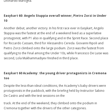
Leonardo Marogna.
Easykart 60: Angelo Stuppia overall winner, Pietro Zorzi in Under
10
Another debut, another victory. In his first race ever in Easykart, Angelo
Stuppia was the fastest at the end of a weekend lived as a superlative
protagonist, with P1 also in qualifying and in the Sprint Race. Second place
for Riccardo Cassani, third for Alessandro Cereda. Giovanni Ripoli and
Pietro Zorzi climbed onto the large podium. Zorzi was the fastest from
qualifying to the Final among the Under 10s, while Francesco De Luise was
second, Lola Mukhammadiyev finished in third place.
Easykart 60 Academy: the young driver protagonists in Cremona
too
Despite the less-than-ideal conditions, the Academy's baby drivers were
protagonists in the paddock, with the briefing held by Instructor Sabino
De Castro and with the test sessions on the
track. At the end of the weekend, they climbed onto the podium in
Cremona together with the drivers of the other categories.