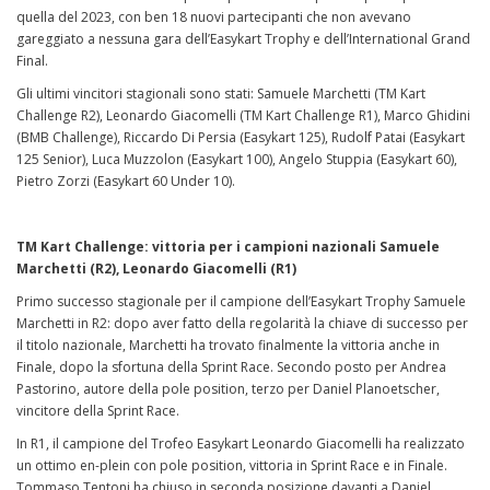
quella del 2023, con ben 18 nuovi partecipanti che non avevano
gareggiato a nessuna gara dell’Easykart Trophy e dell’International Grand
Final.
Gli ultimi vincitori stagionali sono stati: Samuele Marchetti (TM Kart
Challenge R2), Leonardo Giacomelli (TM Kart Challenge R1), Marco Ghidini
(BMB Challenge), Riccardo Di Persia (Easykart 125), Rudolf Patai (Easykart
125 Senior), Luca Muzzolon (Easykart 100), Angelo Stuppia (Easykart 60),
Pietro Zorzi (Easykart 60 Under 10).
TM Kart Challenge: vittoria per i campioni nazionali Samuele
Marchetti (R2), Leonardo Giacomelli (R1)
Primo successo stagionale per il campione dell’Easykart Trophy Samuele
Marchetti in R2: dopo aver fatto della regolarità la chiave di successo per
il titolo nazionale, Marchetti ha trovato finalmente la vittoria anche in
Finale, dopo la sfortuna della Sprint Race. Secondo posto per Andrea
Pastorino, autore della pole position, terzo per Daniel Planoetscher,
vincitore della Sprint Race.
In R1, il campione del Trofeo Easykart Leonardo Giacomelli ha realizzato
un ottimo en-plein con pole position, vittoria in Sprint Race e in Finale.
Tommaso Tentoni ha chiuso in seconda posizione davanti a Daniel