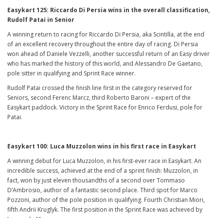
Easykart 125: Riccardo Di Persia wins in the overall classification,
Rudolf Patai in Senior
A winning return to racing for Riccardo Di Persia, aka Scintilla, at the end
of an excellent recovery throughout the entire day of racing. Di Persia
won ahead of Daniele Vezzelli, another successful return of an Easy driver
who has marked the history of this world, and Alessandro De Gaetano,
pole sitter in qualifying and Sprint Race winner.
Rudolf Patai crossed the finish line first in the category reserved for
Seniors, second Ferenc Marcz, third Roberto Baroni – expert of the
Easykart paddock. Victory in the Sprint Race for Enrico Ferdusi, pole for
Patai.
Easykart 100: Luca Muzzolon wins in his first race in Easykart
A winning debut for Luca Muzzolon, in his first-ever race in Easykart. An
incredible success, achieved at the end of a sprint finish: Muzzolon, in
fact, won by just eleven thousandths of a second over Tommaso
D’Ambrosio, author of a fantastic second place. Third spot for Marco
Pozzoni, author of the pole position in qualifying. Fourth Christian Miori,
fifth Andrii Kruglyk. The first position in the Sprint Race was achieved by