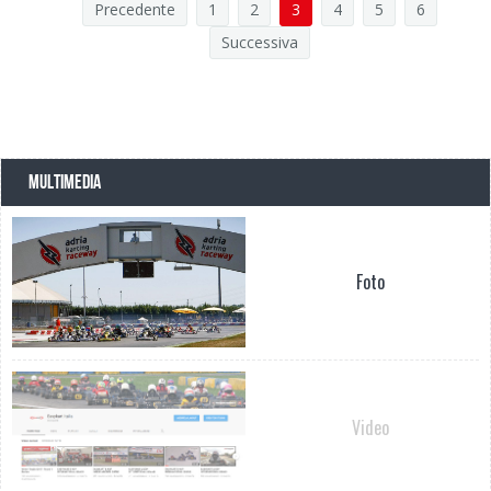
Precedente
1
2
3
4
5
6
Successiva
MULTIMEDIA
Foto
Video