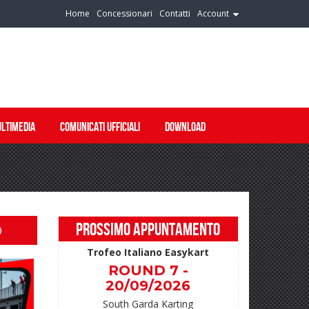
Home
Concessionari
Contatti
Account
LTIMEDIA
COMUNICATI UFFICIALI
DOWNLOAD
PROSSIMO APPUNTAMENTO
O
Trofeo Italiano Easykart
ROUND 7 -
20/09/2026
South Garda Karting