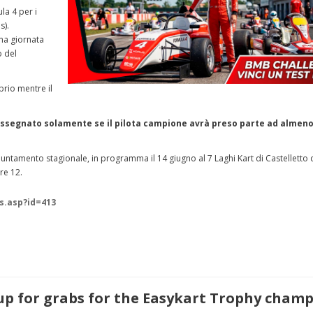
la 4 per i
s).
na giornata
o del
prio mentre il
à assegnato solamente se il pilota campione avrà preso parte ad almen
puntamento stagionale, in programma il 14 giugno al 7 Laghi Kart di Castelletto 
re 12.
s.asp?id=413
up for grabs for the Easykart Trophy cham