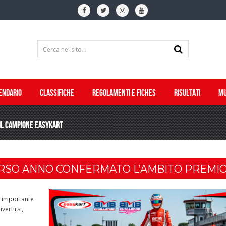
ENDARIO
CLASSIFICHE
REGOLAMENTI E FICHES
RISULTATI
MU
 IL CAMPIONE EASYKART
ORSO ANNO CONFERMATO L’AMBITO PREMI
ù importante
vertirsi,