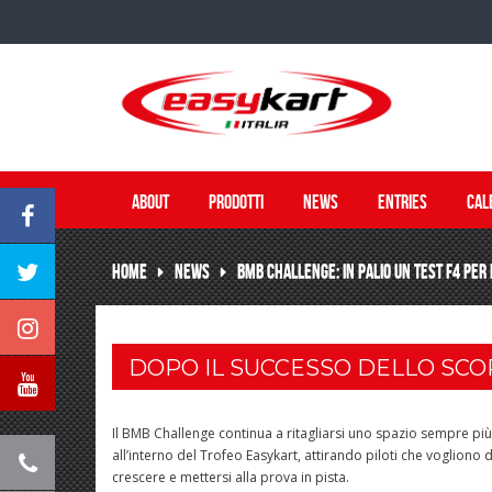
ABOUT
PRODOTTI
NEWS
ENTRIES
CAL
HOME
NEWS
BMB CHALLENGE: IN PALIO UN TEST F4 PER
DOPO IL SUCCESSO DELLO SC
Il BMB Challenge continua a ritagliarsi uno spazio sempre pi
all’interno del Trofeo Easykart, attirando piloti che vogliono di
crescere e mettersi alla prova in pista.