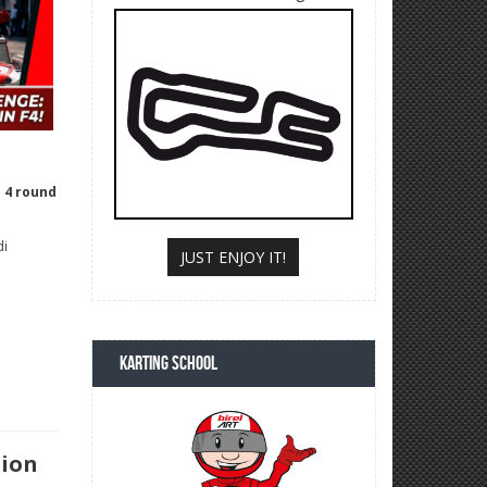
o 4 round
di
JUST ENJOY IT!
KARTING SCHOOL
pion