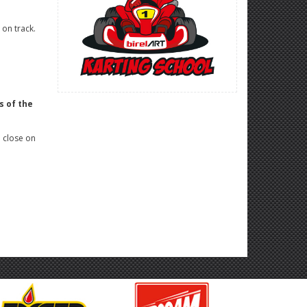
 on track.
l
s of the
l close on