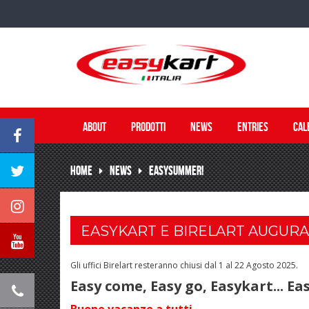
ABOUT
PRODOTTI
NEWS
ENTRIES
CAL
HOME
NEWS
EASYSUMMER!
EASYKART E BIRELART AUGURA
Gli uffici Birelart resteranno chiusi dal 1 al 22 Agosto 2025.
Easy come, Easy go, Easykart... E