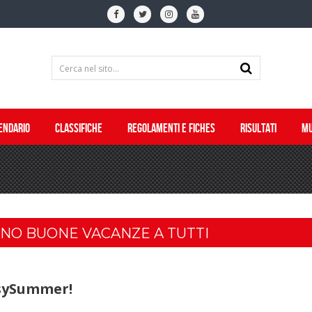
ENDARIO
CLASSIFICHE
REGOLAMENTI E FICHES
RISULTATI
MU
NO BUONE VACANZE A TUTTI
asySummer!