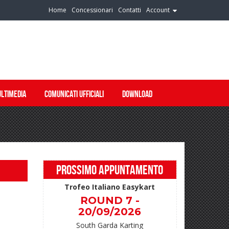
Home
Concessionari
Contatti
Account
LTIMEDIA
COMUNICATI UFFICIALI
DOWNLOAD
PROSSIMO APPUNTAMENTO
Trofeo Italiano Easykart
ROUND 7 -
20/09/2026
South Garda Karting