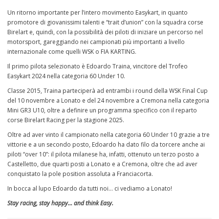
Un ritorno importante per l’intero movimento Easykart, in quanto
promotore di giovanissimi talenti e “trait d’union” con la squadra corse
Birelart e, quindi, con la possibilità dei piloti di iniziare un percorso nel
motorsport, gareggiando nei campionati più importanti a livello
internazionale come quelli WSK o FIA KARTING.
Il primo pilota selezionato è Edoardo Traina, vincitore del Trofeo
Easykart 2024 nella categoria 60 Under 10.
Classe 2015, Traina parteciperà ad entrambi i round della WSK Final Cup
del 10 novembre a Lonato e del 24 novembre a Cremona nella categoria
Mini GR3 U10, oltre a definire un programma specifico con il reparto
corse Birelart Racing per la stagione 2025.
Oltre ad aver vinto il campionato nella categoria 60 Under 10 grazie a tre
vittorie e a un secondo posto, Edoardo ha dato filo da torcere anche ai
piloti “over 10”: il pilota milanese ha, infatti, ottenuto un terzo posto a
Castelletto, due quarti posti a Lonato e a Cremona, oltre che ad aver
conquistato la pole position assoluta a Franciacorta.
In bocca al lupo Edoardo da tutti noi… ci vediamo a Lonato!
Stay racing, stay happy… and think Easy.