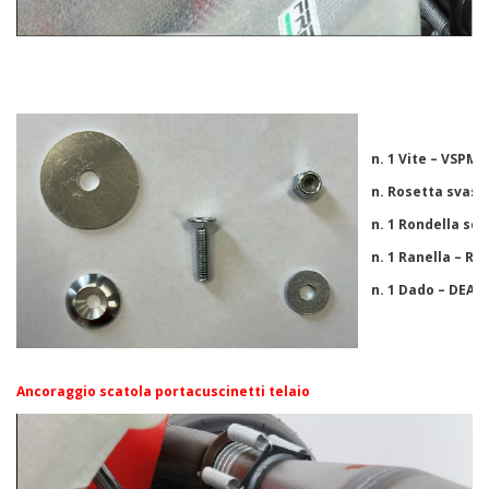
n. 1 Vite – VSPM6
n. Rosetta svasa
n. 1 Rondella sed
n. 1 Ranella – R
n. 1 Dado – DEA-
Ancoraggio scatola portacuscinetti telaio