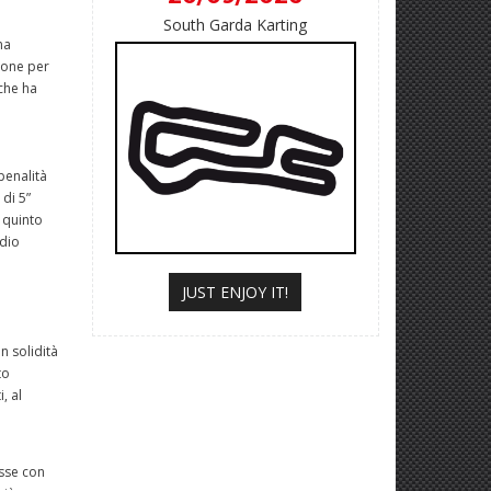
South Garda Karting
ma
ione per
che ha
penalità
 di 5”
 quinto
odio
JUST ENJOY IT!
n solidità
to
, al
asse con