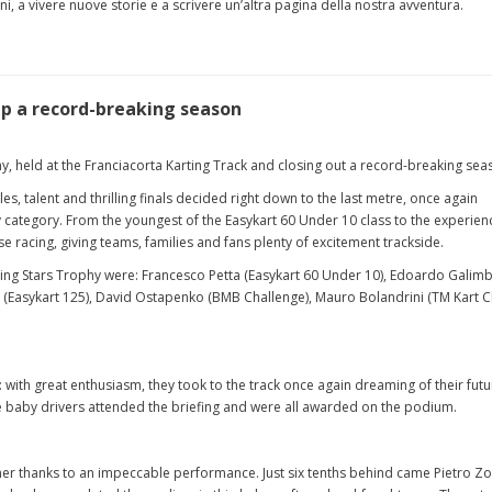
i, a vivere nuove storie e a scrivere un’altra pagina della nostra avventura.
up a record-breaking season
hy, held at the Franciacorta Karting Track and closing out a record-breaking sea
les, talent and thrilling finals decided right down to the last metre, once again
 category. From the youngest of the Easykart 60 Under 10 class to the experie
se racing, giving teams, families and fans plenty of excitement trackside.
ising Stars Trophy were: Francesco Petta (Easykart 60 Under 10), Edoardo Galimb
tri (Easykart 125), David Ostapenko (BMB Challenge), Mauro Bolandrini (TM Kart 
ith great enthusiasm, they took to the track once again dreaming of their futur
he baby drivers attended the briefing and were all awarded on the podium.
ner thanks to an impeccable performance. Just six tenths behind came Pietro Zor