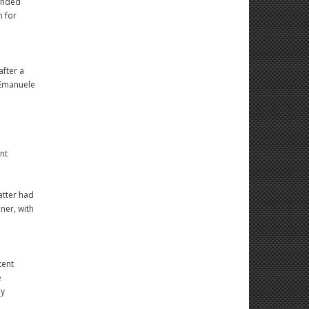
tended
n for
after a
d Emanuele
ent
atter had
ner, with
tent
e
ly