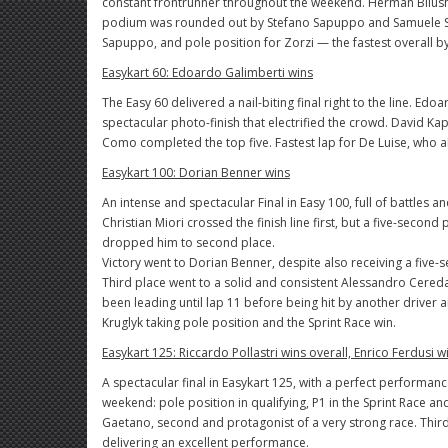
constant frontrunner throughout the weekend. Herman Bilush
podium was rounded out by Stefano Sapuppo and Samuele Sartor
Sapuppo, and pole position for Zorzi — the fastest overall by
Easykart 60: Edoardo Galimberti wins
The Easy 60 delivered a nail-biting final right to the line. E
spectacular photo-finish that electrified the crowd. David Ka
Como completed the top five. Fastest lap for De Luise, who al
Easykart 100: Dorian Benner wins
An intense and spectacular Final in Easy 100, full of battles an
Christian Miori crossed the finish line first, but a five-second
dropped him to second place.
Victory went to Dorian Benner, despite also receiving a five-s
Third place went to a solid and consistent Alessandro Cereda
been leading until lap 11 before being hit by another driver a
Kruglyk taking pole position and the Sprint Race win.
Easykart 125: Riccardo Pollastri wins overall, Enrico Ferdusi w
A spectacular final in Easykart 125, with a perfect performan
weekend: pole position in qualifying, P1 in the Sprint Race an
Gaetano, second and protagonist of a very strong race. Third
delivering an excellent performance.