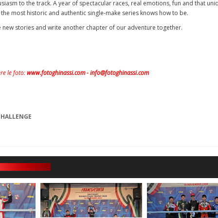
usiasm to the track. A year of spectacular races, real emotions, fun and that uni
 the most historic and authentic single-make series knows how to be.
e new stories and write another chapter of our adventure together.
re le foto:
www.fotoghinassi.com
-
info@fotoghinassi.com
CHALLENGE