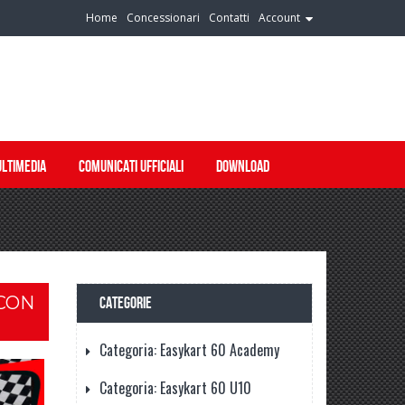
Home
Concessionari
Contatti
Account
LTIMEDIA
COMUNICATI UFFICIALI
DOWNLOAD
 CON
CATEGORIE
Categoria: Easykart 60 Academy
Categoria: Easykart 60 U10