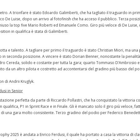
etro. A trionfare è stato Edoardo Galimberti, che ha tagliato il traguardo in pri
o De Luise, dopo un arrivo al fotofinish che ha acceso il pubblico. Terza posiz
hiuso la top five Mario Roberti ed Emanuele Como. Giro più veloce di De Luise, 
ition in qualifica è stata di Galimberti.
otta e talento. A tagliare per primo il traguardo è stato Christian Miori, ma una 
to in seconda posizione. A vincere è stato Dorian Benner, nonostante la penalità
dro Cereda, solido e costante per tutta la gara; quarto Tommaso D’Ambrosio e
pito da un altro pilota e costretto ad accontentarsi del gradino più basso del p
on di Andrii Kruglyk.
dusi in Senior
tazione perfetta da parte di Riccardo Pollastri, che ha conquistato la vittoria co
ualifica, P1 in Sprint Race e in Finale. Gli è mancato solo il giro più veloce, fat
i una gara molto consistente. Terzo gradino del podio per Federico Benedetti
Trophy 2025 è andata a Enrico Ferdusi, il quale ha portato a casa la vittoria di cl