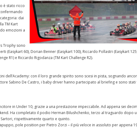
o è stato ricco
o, confermando
categoria: dai
lla TM Kart
ando emozioni a
tars Trophy sono
ti (Easykart 60), Dorian Benner (Easykart 100), Riccardo Pollastri (Easykart 125
nge R1) e Riccardo Rigodanza (TM Kart Challenge R2).
ni dell’Academy: con il loro grande spirito sono scesi in pista, sognando anco
truttore Sabino De Castro, i baby driver hanno partecipato al briefing e sono stati t
ncitore in Under 10, grazie a una prestazione impeccabile. Ad appena sei decim
eekend. Ha completato il podio Herman Bilushchenko, terzo al traguardo dopo 
artori, rispettivamente quarto e quinto.
Sapuppo, pole position per Pietro Zorzi – il più veloce in assoluto per appena 1