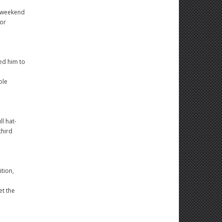
a weekend
for
ped him to
ole
l hat-
third
ition,
et the