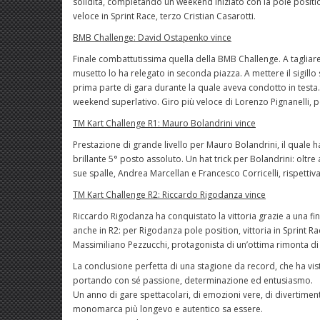
solidità, completando un weekend iniziato con la pole position
veloce in Sprint Race, terzo Cristian Casarotti.
BMB Challenge: David Ostapenko vince
Finale combattutissima quella della BMB Challenge. A tagliare
musetto lo ha relegato in seconda piazza. A mettere il sigill
prima parte di gara durante la quale aveva condotto in testa.
weekend superlativo. Giro più veloce di Lorenzo Pignanelli, po
TM Kart Challenge R1: Mauro Bolandrini vince
Prestazione di grande livello per Mauro Bolandrini, il quale h
brillante 5° posto assoluto. Un hat trick per Bolandrini: oltre al
sue spalle, Andrea Marcellan e Francesco Corricelli, rispetti
TM Kart Challenge R2: Riccardo Rigodanza vince
Riccardo Rigodanza ha conquistato la vittoria grazie a una fin
anche in R2: per Rigodanza pole position, vittoria in Sprint 
Massimiliano Pezzucchi, protagonista di un’ottima rimonta di s
La conclusione perfetta di una stagione da record, che ha visto
portando con sé passione, determinazione ed entusiasmo.
Un anno di gare spettacolari, di emozioni vere, di divertimen
monomarca più longevo e autentico sa essere.