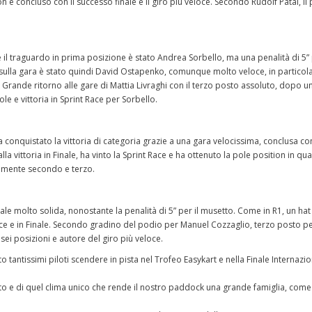
 e concluso con il successo finale e il giro più veloce. Secondo Rudolf Patai, il 
 il traguardo in prima posizione è stato Andrea Sorbello, ma una penalità di 5” 
o sulla gara è stato quindi David Ostapenko, comunque molto veloce, in particola
 Grande ritorno alle gare di Mattia Livraghi con il terzo posto assoluto, dopo u
le e vittoria in Sprint Race per Sorbello.
a conquistato la vittoria di categoria grazie a una gara velocissima, conclusa co
la vittoria in Finale, ha vinto la Sprint Race e ha ottenuto la pole position in qual
vamente secondo e terzo.
ale molto solida, nonostante la penalità di 5” per il musetto. Come in R1, un hat 
Race e in Finale. Secondo gradino del podio per Manuel Cozzaglio, terzo posto p
ei posizioni e autore del giro più veloce.
 tantissimi piloti scendere in pista nel Trofeo Easykart e nella Finale Internazio
to e di quel clima unico che rende il nostro paddock una grande famiglia, come 