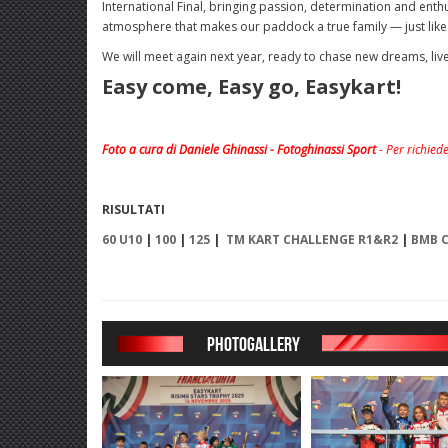
International Final, bringing passion, determination and enth
atmosphere that makes our paddock a true family — just like
We will meet again next year, ready to chase new dreams, liv
Easy come, Easy go, Easykart!
Foto a cura di Daniele Ghinassi - Fotoghinassi Sport
- Per richiede
RISULTATI
60 U10
|
100
|
125
|
TM KART CHALLENGE R1&R2
|
BMB 
PHOTOGALLERY