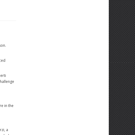
son.
nced
erti
Challenge
e in the
zi, a