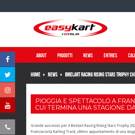
ABOUT
PRODOTTI
NEWS
ENTRIES
CAL
HOME
NEWS
BIRELART RACING RISING STARS TROPHY CH
PIOGGIA E SPETTACOLO A FRA
CUI TERMINA UNA STAGIONE D
Grande successo per il Birelart Racing Rising Stars Trophy 20
Franciacorta Karting Track, ultimo appuntamento di una stag