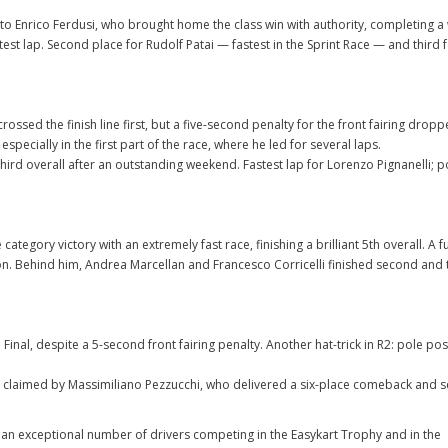
nt to Enrico Ferdusi, who brought home the class win with authority, completing 
test lap. Second place for Rudolf Patai — fastest in the Sprint Race — and third 
rossed the finish line first, but a five-second penalty for the front fairing drop
pecially in the first part of the race, where he led for several laps.
hird overall after an outstanding weekend. Fastest lap for Lorenzo Pignanelli; p
gory victory with an extremely fast race, finishing a brilliant 5th overall. A ful
tion. Behind him, Andrea Marcellan and Francesco Corricelli finished second and 
inal, despite a 5-second front fairing penalty. Another hat-trick in R2: pole pos
 claimed by Massimiliano Pezzucchi, who delivered a six-place comeback and s
 an exceptional number of drivers competing in the Easykart Trophy and in the