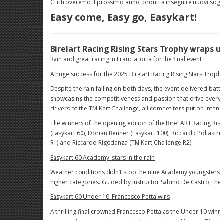
Ci ritroveremo il prossimo anno, pronti a inseguire nuovi sogn
Easy come, Easy go, Easykart!
Birelart Racing Rising Stars Trophy wraps 
Rain and great racing in Franciacorta for the final event
A huge success for the 2025 Birelart Racing Rising Stars Trop
Despite the rain falling on both days, the event delivered batt
showcasing the competitiveness and passion that drive every
drivers of the TM Kart Challenge, all competitors put on inten
The winners of the opening edition of the Birel ART Racing R
(Easykart 60), Dorian Benner (Easykart 100), Riccardo Pollas
R1) and Riccardo Rigodanza (TM Kart Challenge R2).
Easykart 60 Academy: stars in the rain
Weather conditions didn’t stop the nine Academy youngsters: w
higher categories. Guided by instructor Sabino De Castro, t
Easykart 60 Under 10: Francesco Petta wins
A thrilling final crowned Francesco Petta as the Under 10 win