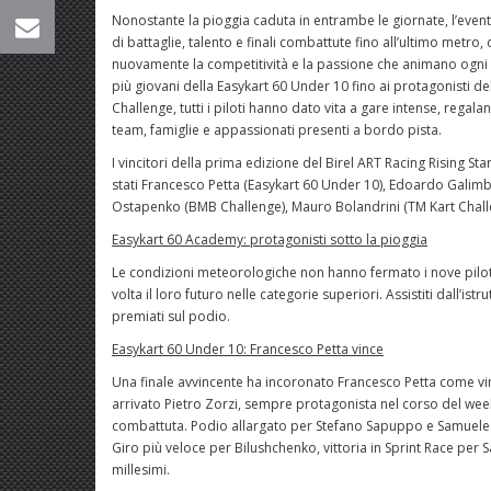
Nonostante la pioggia caduta in entrambe le giornate, l’event
di battaglie, talento e finali combattute fino all’ultimo metr
nuovamente la competitività e la passione che animano ogni 
più giovani della Easykart 60 Under 10 fino ai protagonisti de
Challenge, tutti i piloti hanno dato vita a gare intense, regal
team, famiglie e appassionati presenti a bordo pista.
I vincitori della prima edizione del Birel ART Racing Rising S
stati Francesco Petta (Easykart 60 Under 10), Edoardo Galimber
Ostapenko (BMB Challenge), Mauro Bolandrini (TM Kart Challe
Easykart 60 Academy: protagonisti sotto la pioggia
Le condizioni meteorologiche non hanno fermato i nove piloti
volta il loro futuro nelle categorie superiori. Assistiti dall’is
premiati sul podio.
Easykart 60 Under 10: Francesco Petta vince
Una finale avvincente ha incoronato Francesco Petta come vi
arrivato Pietro Zorzi, sempre protagonista nel corso del w
combattuta. Podio allargato per Stefano Sapuppo e Samuele S
Giro più veloce per Bilushchenko, vittoria in Sprint Race per 
millesimi.