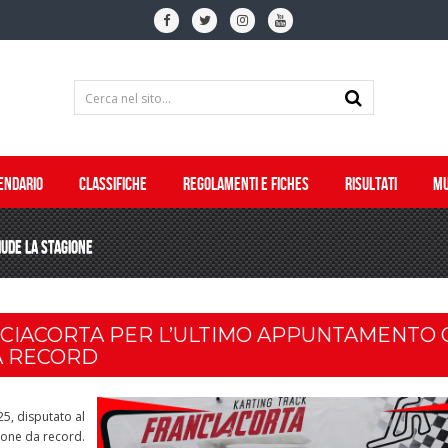
ENDARIO
CLASSIFICHE
REGOLAMENTI E FICHES
RISULTATI
MU
IUDE LA STAGIONE
NCIACORTA PER L’ULTIMO APPUNTAMENTO
A RECORD
25, disputato al
ione da record.