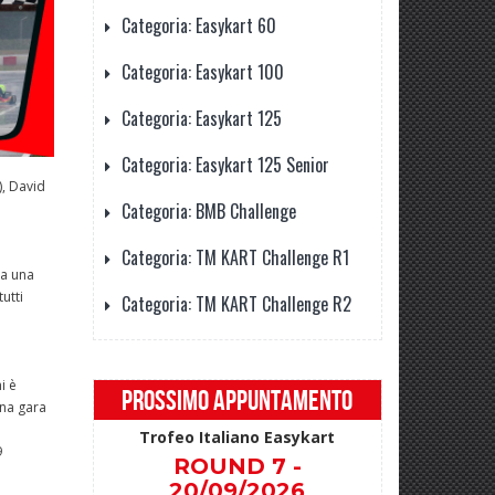
Categoria: Easykart 60
Categoria: Easykart 100
Categoria: Easykart 125
Categoria: Easykart 125 Senior
), David
Categoria: BMB Challenge
Categoria: TM KART Challenge R1
ra una
utti
Categoria: TM KART Challenge R2
i è
PROSSIMO APPUNTAMENTO
una gara
Trofeo Italiano Easykart
9
ROUND 7 -
20/09/2026