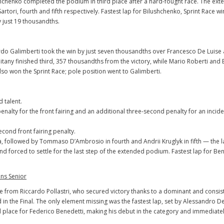
chenko completed the podium in third place after a hard-fought race. The ex
i, fourth and fifth respectively. Fastest lap for Bilushchenko, Sprint Race wi
 just 19 thousandths.
doardo Galimberti took the win by just seven thousandths over Francesco De Luise 
pitany finished third, 357 thousandths from the victory, while Mario Roberti an
so won the Sprint Race; pole position went to Galimberti.
d talent.
 penalty for the front fairing and an additional three-second penalty for an incid
econd front fairing penalty.
, followed by Tommaso D’Ambrosio in fourth and Andrii Kruglyk in fifth — the l
nd forced to settle for the last step of the extended podium. Fastest lap for Ben
ins Senior
ce from Riccardo Pollastri, who secured victory thanks to a dominant and consis
d in the Final. The only element missing was the fastest lap, set by Alessandro D
 place for Federico Benedetti, making his debut in the category and immediate