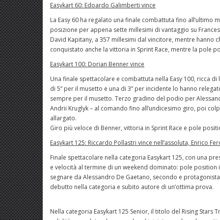
Easykart 60: Edoardo Galimberti vince
La Easy 60 ha regalato una finale combattuta fino all’ultimo m
posizione per appena sette millesimi di vantaggio su Francesc
David Kapitany, a 357 millesimi dal vincitore, mentre hanno c
conquistato anche la vittoria in Sprint Race, mentre la pole pos
Easykart 100: Dorian Benner vince
Una finale spettacolare e combattuta nella Easy 100, ricca di l
di 5” per il musetto e una di 3” per incidente lo hanno relega
sempre per il musetto. Terzo gradino del podio per Alessan
Andrii Kruglyk – al comando fino all’undicesimo giro, poi col
allargato.
Giro più veloce di Benner, vittoria in Sprint Race e pole positi
Easykart 125: Riccardo Pollastri vince nell’assoluta, Enrico Fer
Finale spettacolare nella categoria Easykart 125, con una pres
e velocità al termine di un weekend dominato: pole position in q
segnare da Alessandro De Gaetano, secondo e protagonista d
debutto nella categoria e subito autore di un’ottima prova.
Nella categoria Easykart 125 Senior, il titolo del Rising Stars 