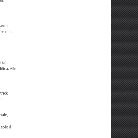
più
per il
re nella
n
n un
ifica. Alle
trick
er
nale,
solo il